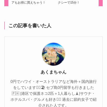
アもお得に買えちゃう！
クシーで15分！
この記事を書いた人
あくまちゃん
0円でハワイ・オーストラリアなど海外＋国内旅行
をしています🏄‍♀️🏖 セブ島0円留学も行きました
🇵🇭 |港区で保護ネコ2匹＋1人暮らし🗼|サウナ・
ホテルスパ・グルメも好き🧖‍♀️ 過去に節約女子で紹
介された人です。