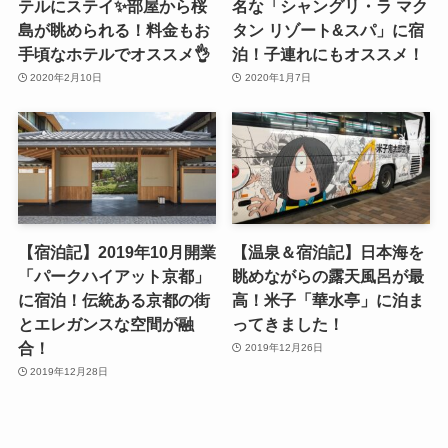
テルにステイ✨部屋から桜
名な「シャングリ・ラ マク
島が眺められる！料金もお
タン リゾート&スパ」に宿
手頃なホテルでオススメ👌
泊！子連れにもオススメ！
2020年2月10日
2020年1月7日
【宿泊記】2019年10月開業
【温泉＆宿泊記】日本海を
「パークハイアット京都」
眺めながらの露天風呂が最
に宿泊！伝統ある京都の街
高！米子「華水亭」に泊ま
とエレガンスな空間が融
ってきました！
合！
2019年12月26日
2019年12月28日