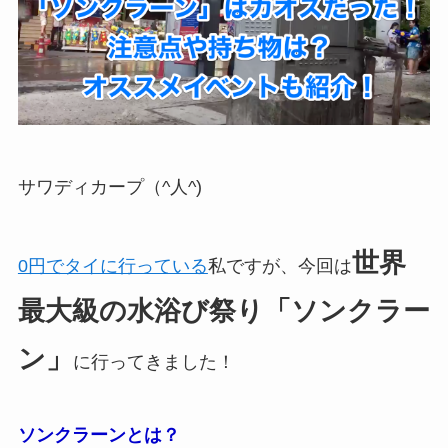
サワディカープ（^人^)
世界
0円でタイに行っている
私ですが、今回は
最大級の水浴び祭り「ソンクラー
ン」
に行ってきました！
ソンクラーンとは？