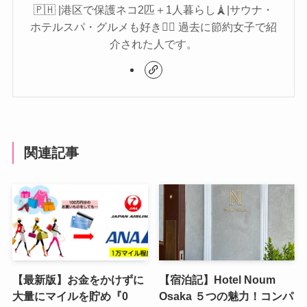
🇵🇭 |港区で保護ネコ2匹＋1人暮らし🗼|サウナ・
ホテルスパ・グルメも好き🧖‍♀️ 過去に節約女子で紹
介された人です。
関連記事
【最新版】お金をかけずに
【宿泊記】Hotel Noum
大量にマイルを貯め『0
Osaka ５つの魅力！コンパ