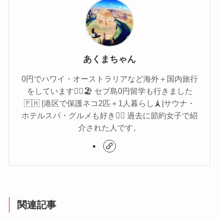
あくまちゃん
0円でハワイ・オーストラリアなど海外＋国内旅行
をしています🏄‍♀️🏖 セブ島0円留学も行きました
🇵🇭 |港区で保護ネコ2匹＋1人暮らし🗼|サウナ・
ホテルスパ・グルメも好き🧖‍♀️ 過去に節約女子で紹
介された人です。
関連記事