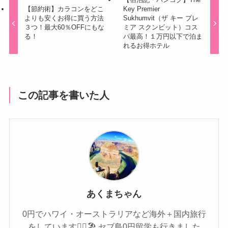
【節約術】カラコンをどこ
Key Premier
よりも安くお得に買う方法
Sukhumvit（ザ キー プレ
３つ！最大60％OFFにもな
ミア スクンビット）コス
る！
パ最高！１万円以下で泊ま
れるお得ホテル
この記事を書いた人
あくまちゃん
0円でハワイ・オーストラリアなど海外＋国内旅行
をしています🏄‍♀️🏖 セブ島0円留学も行きました