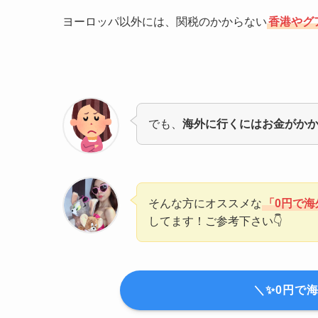
ヨーロッパ以外には、関税のかからない
香港やグ
でも、
海外に行くにはお金がか
そんな方にオススメな
「0円で
してます！ご参考下さい👇
＼✨0円で