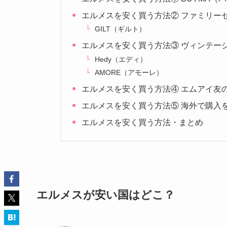
エルメスを安く買う方法② ファミリー
GILT（ギルト）
エルメスを安く買う方法③ ヴィンテー
Hedy（エディ）
AMORE（アモーレ）
エルメスを安く買う方法④ エムアイ友
エルメスを安く買う方法⑤ 海外で購入
エルメスを安く買う方法・まとめ
エルメスが安い国はどこ？