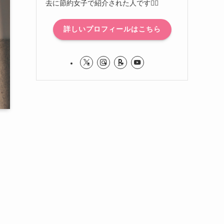
去に節約女子で紹介された人です🙋‍♀️
詳しいプロフィールはこちら