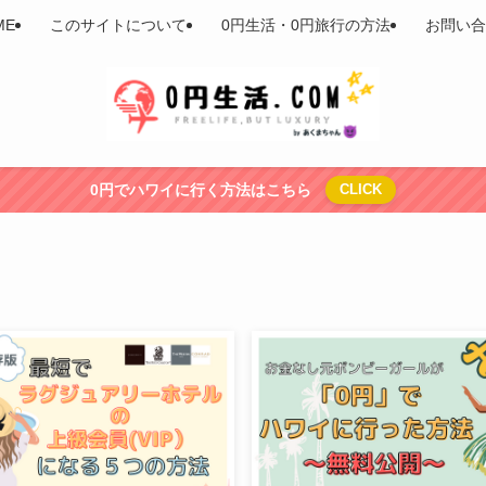
ME
このサイトについて
0円生活・0円旅行の方法
お問い合
0円でハワイに行く方法はこちら
CLICK