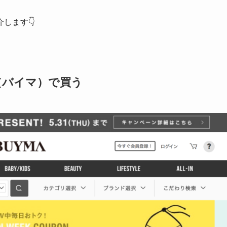
します👇
（バイマ）で買う