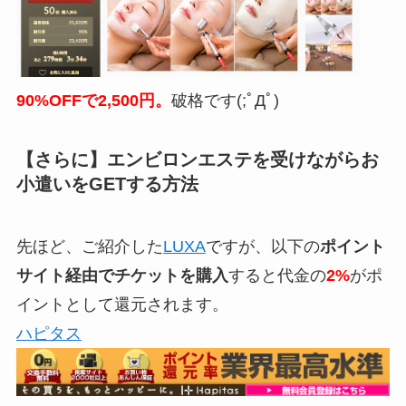
90%OFFで2,500円。
破格です(;ﾟДﾟ)
【さらに】エンビロンエステを受けながらお
小遣いをGETする方法
先ほど、ご紹介した
LUXA
ですが、以下の
ポイント
サイト経由でチケットを購入
すると代金の
2%
がポ
イントとして還元されます。
ハピタス