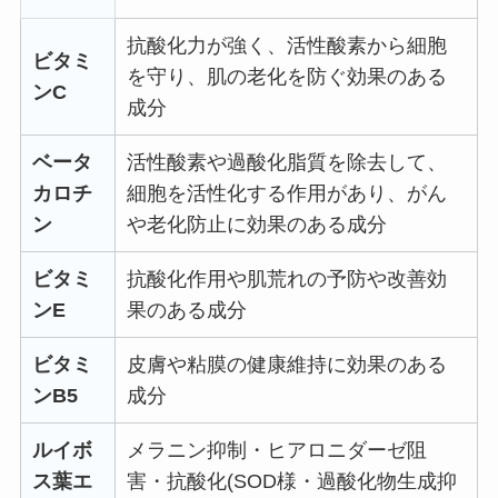
抗酸化力が強く、活性酸素から細胞
ビタミ
を守り、肌の老化を防ぐ効果のある
ンC
成分
ベータ
活性酸素や過酸化脂質を除去して、
カロチ
細胞を活性化する作用があり、がん
ン
や老化防止に効果のある成分
ビタミ
抗酸化作用や肌荒れの予防や改善効
ンE
果のある成分
ビタミ
皮膚や粘膜の健康維持に効果のある
ンB5
成分
ルイボ
メラニン抑制・ヒアロニダーゼ阻
ス葉エ
害・抗酸化(SOD様・過酸化物生成抑