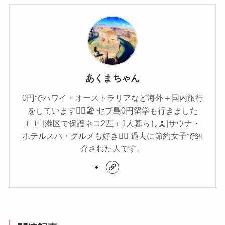
あくまちゃん
0円でハワイ・オーストラリアなど海外＋国内旅行
をしています🏄‍♀️🏖 セブ島0円留学も行きました
🇵🇭 |港区で保護ネコ2匹＋1人暮らし🗼|サウナ・
ホテルスパ・グルメも好き🧖‍♀️ 過去に節約女子で紹
介された人です。