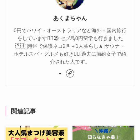
あくまちゃん
0円でハワイ・オーストラリアなど海外＋国内旅行
をしています🏄‍♀️🏖 セブ島0円留学も行きました
🇵🇭 |港区で保護ネコ2匹＋1人暮らし🗼|サウナ・
ホテルスパ・グルメも好き🧖‍♀️ 過去に節約女子で紹
介された人です。
関連記事