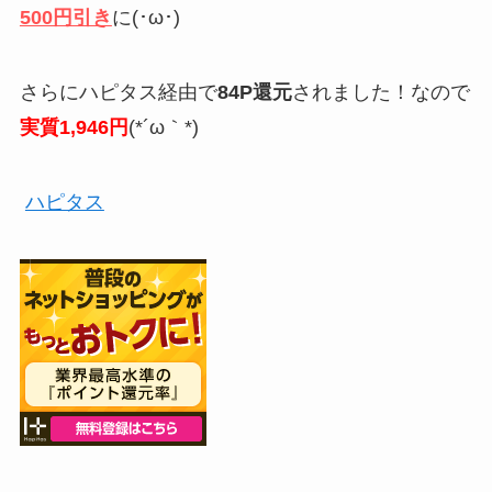
500円引き
に(･ω･)
さらにハピタス経由で
84P還元
されました！なので
実質1,946円
(*´ω｀*)
ハピタス