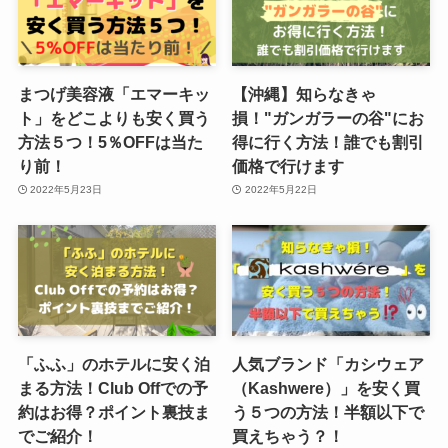
まつげ美容液「エマーキッ
【沖縄】知らなきゃ
ト」をどこよりも安く買う
損！"ガンガラーの谷"にお
方法５つ！5％OFFは当た
得に行く方法！誰でも割引
り前！
価格で行けます
2022年5月23日
2022年5月22日
「ふふ」のホテルに安く泊
人気ブランド「カシウェア
まる方法！Club Offでの予
（Kashwere）」を安く買
約はお得？ポイント裏技ま
う５つの方法！半額以下で
でご紹介！
買えちゃう？！