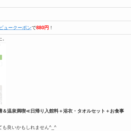
ビュークーポン
で
880円
！
た。
膳＆温泉満喫≪日帰り入館料＋浴衣・タオルセット＋お食事
ても良いかもしれません^_^