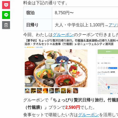
料金は下記の通りです。
宿泊
8,750円〜
日帰り
大人・中学生以上 1,100円→
アソ
今回、わたしは
グルーポン
のクーポンで行きまし
グルーポンで
「ちょっぴり贅沢日帰り旅行。竹籠
（竹籠膳）」
プランで
2,590円
でした。
食事セットで堪能したい方は
グルーポン
を活用し