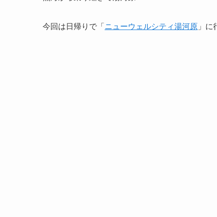
今回は日帰りで
「
ニューウェルシティ湯河原
」
に