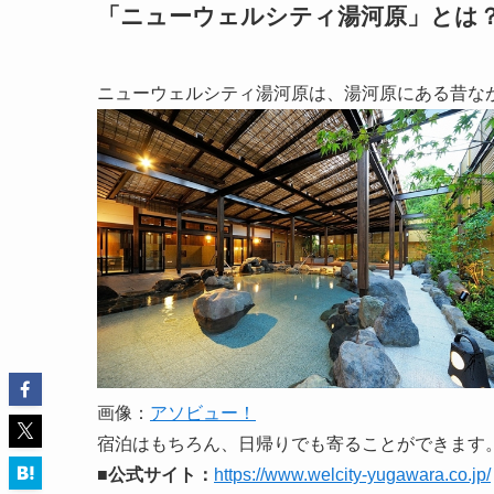
「ニューウェルシティ湯河原」とは
ニューウェルシティ湯河原は、湯河原にある昔な
画像：
アソビュー！
宿泊はもちろん、日帰りでも寄ることができます
■公式サイト：
https://www.welcity-yugawara.co.jp/