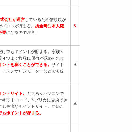
株式会社が運営
しているため信頼度が
ポイントが貯まる。
換金時に本人確
S
必要
になるので注意！
だけでもポイントが貯まる。家族４
質４つまで複数ID所有が認められて
イントを稼ぐことができる。
サイト
A
・エステサロンモニターなどでも稼
イントサイト。
もちろんパソコンで
nesギフトコード、Vプリカに交換でき
A
にも最適なポイントサイト。届いた
でもポイントが貯まる。