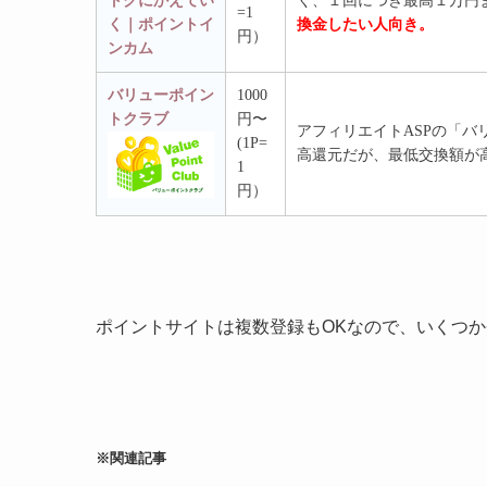
く、１回につき最高１万円
=1
換金したい人向き。
円）
バリューポイン
1000
トクラブ
円〜
アフィリエイトASPの「
(1P=
高還元だが、最低交換額が
1
円）
ポイントサイトは複数登録もOKなので、いくつか登
※関連記事