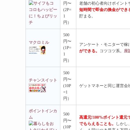
円〜
老舗の初心者向けポイント
(2P=
短時間で即金の換金ができ
1
貯まる。
円）
500
円〜
マクロミル
アンケート・モニターで稼
(1P=
ができる。
コツコツ系。
座
1
円）
500
円〜
チャンスイット
(10P
ゲットマネーと同じ運営会
=1
円）
ポイントインカ
500
ム
高還元!100%ポイント還
円〜
でもらえることも。
しかし
(10P