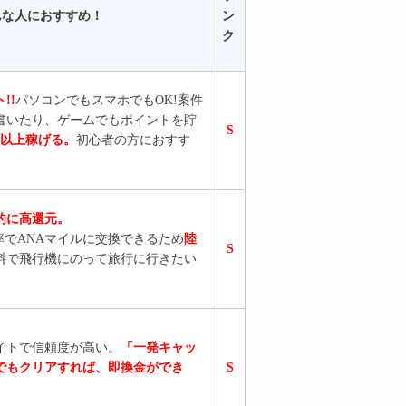
すすめ！
ン
ク
!!
パソコンでもスマホでもOK!案件
書いたり、ゲームでもポイントを貯
S
円以上稼げる。
初心者の方におすす
的に高還元。
率でANAマイルに交換できるため
陸
S
料で飛行機にのって旅行に行きたい
イトで信頼度が高い。
「一発キャッ
でもクリアすれば、即換金ができ
S