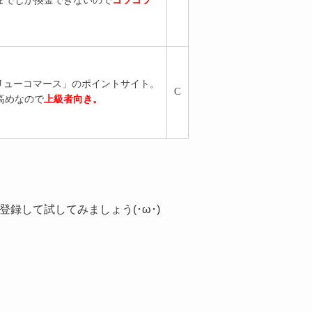
までしか換金できないので
コツコツ
バリューコマース」のポイントサイト。
C
高めなので
上級者向き。
録して試してみましょう(･ω･)