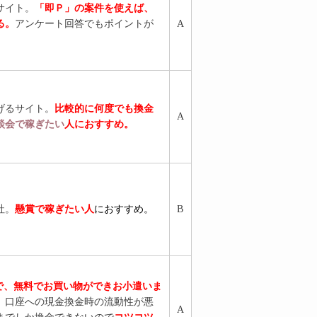
サイト。
「即Ｐ」の案件を使えば、
る。
アンケート回答でもポイントが
A
げるサイト。
比較的に何度でも換金
A
談会で稼ぎたい
人におすすめ。
社。
懸賞で稼ぎたい人
におすすめ。
B
元で、無料でお買い物ができお小遣いま
、口座への現金換金時の流動性が悪
A