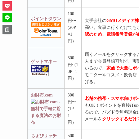
円）
100
ポイントタウン
円〜
大手会社の
GMOメディア
(20P
高い。食事に行くだけでも
=1
認のため、電話番号登録が
円）
届くメールをクリックする
500
人まで会員登録可能で、実
ゲットマネー
円~(1
いるので、
家族で大量にポ
0P=1
モニターやコスメ・飲食店
円）
げる。
お財布.com
300
老舗の携帯・スマホ向けポ
円〜
もOK！ポイントを直接iTu
(1P=
るので、パズドラ無料課金
1
メールを
クリックするだけ
円）
ちょびリッチ
500