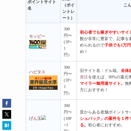
ポイントサイト
（ポイ
こんな人にお
名
ントレ
ート）
300
初心者でも稼ぎやすいサイト
円〜
モッピー
数が非常に豊富で、記事を
(1P=
められるので
子供でも1万
1
め！
円）
300
旧サイト名：ドル箱。
全体
ハピタス
円〜
裏技
を使えば、90%の還元
(1P=
マイラー御用達サイト。
無
1
方におすすめ！
円）
300
円〜
昔からある老舗ポイントサ
げん玉
(10P
シュバック」の案件を１件
=1
る。
初心者におすすめ。