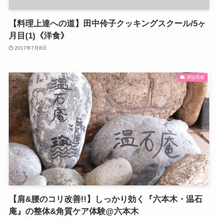
【料理上達への道】田中伶子クッキングスクール/5ヶ
月目(1)《洋食》
2017年7月8日
港区情報
【肩&腰のコリ改善!!】しっかり効く『六本木・温石
庵』の整体&角質ケア体験@六本木