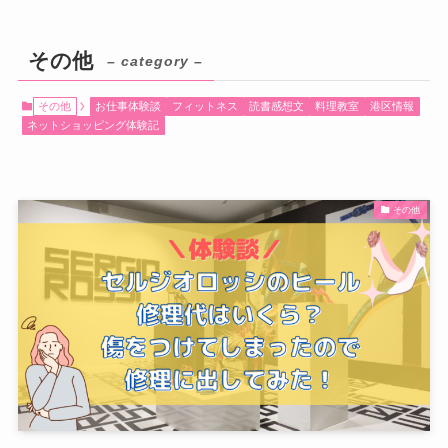
その他
– category –
その他
お仕事体験談
フィットネス
読書感想文
料理教室
港区情報
ネットショッピング体験記
その他