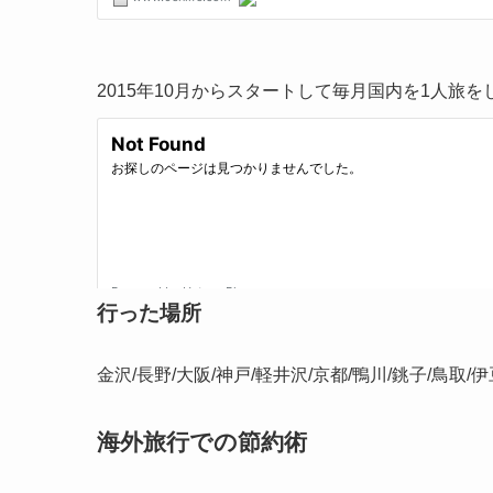
2015年10月からスタートして毎月国内を1人旅をして
行った場所
金沢/長野/大阪/神戸/軽井沢/京都/鴨川/銚子/鳥取/
海外旅行での節約術