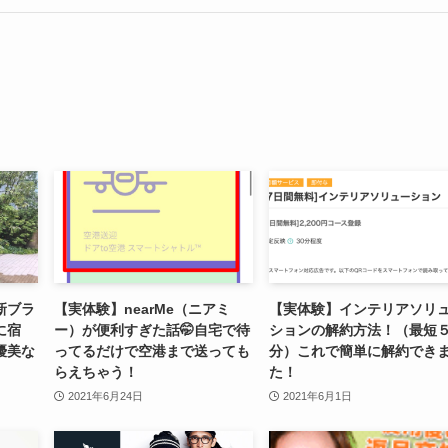
新ブラ
【実体験】nearMe（ニアミ
【実体験】インテリアソリ
に宿
ー）が便利すぎた話🤭自宅で待
ションの解約方法！（最短
優美な
ってるだけで空港まで送っても
分）これで簡単に解約でき
らえちゃう！
た！
2021年6月24日
2021年6月1日