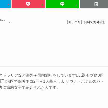
ルバ
【カテゴリ】無料で海外旅行
トラリアなど海外＋国内旅行をしています🏄‍♀️🏖 セブ島0円
🇭 |港区で保護ネコ2匹＋1人暮らし🗼|サウナ・ホテルスパ・
️ 過去に節約女子で紹介された人です。