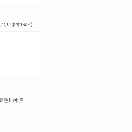
います(-ω-*)
伊豆熱川/水戸