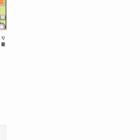
より
！最