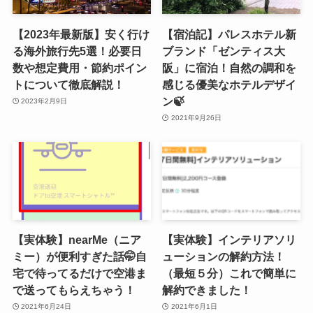
【2023年最新版】安く行け
【宿泊記】パレスホテル新
る海外旅行先5選！必要日
ブランド「ゼンティス大
数や想定費用・節約ポイン
阪」に宿泊！自然の調和を
トについて徹底解説！
感じる優美なホテルデザイ
ン🍃
2023年2月9日
2021年9月26日
【実体験】nearMe（ニア
【実体験】インテリアソリ
ミー）が便利すぎた話🤭自
ューションの解約方法！
宅で待ってるだけで空港ま
（最短５分）これで簡単に
で送ってもらえちゃう！
解約できました！
2021年6月24日
2021年6月1日