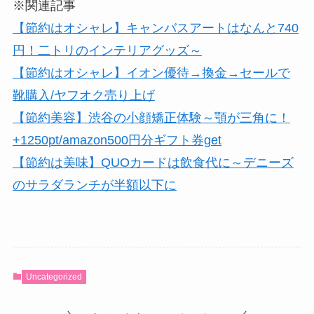
※関連記事
【節約はオシャレ】キャンバスアートはなんと740
円！二トリのインテリアグッズ～
【節約はオシャレ】イオン優待→換金→セールで
靴購入/ヤフオク売り上げ
【節約美容】渋谷の小顔矯正体験～顎が三角に！
+1250pt/amazon500円分ギフト券get
【節約は美味】QUOカードは飲食代に～デニーズ
のサラダランチが半額以下に
Uncategorized