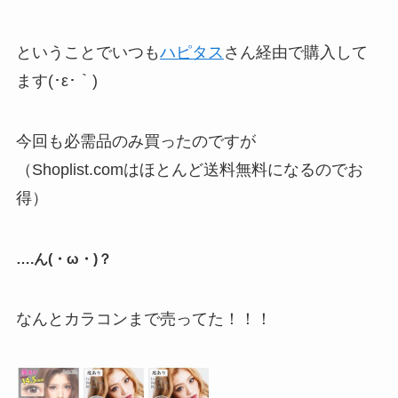
ということでいつも
ハピタス
さん経由で購入して
ます(･ε･｀)
今回も必需品のみ買ったのですが
（Shoplist.comはほとんど送料無料になるのでお
得）
….ん(・ω・)？
なんとカラコンまで売ってた！！！