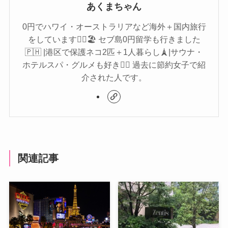
あくまちゃん
0円でハワイ・オーストラリアなど海外＋国内旅行
をしています🏄‍♀️🏖 セブ島0円留学も行きました
🇵🇭 |港区で保護ネコ2匹＋1人暮らし🗼|サウナ・
ホテルスパ・グルメも好き🧖‍♀️ 過去に節約女子で紹
介された人です。
関連記事